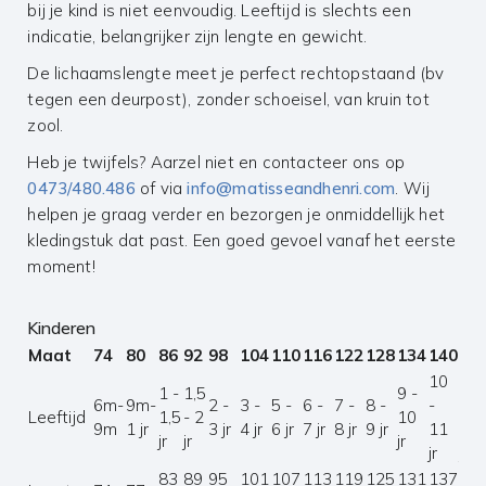
bij je kind is niet eenvoudig. Leeftijd is slechts een
indicatie, belangrijker zijn lengte en gewicht.
De lichaamslengte meet je perfect rechtopstaand (bv
tegen een deurpost), zonder schoeisel, van kruin tot
zool.
Heb je twijfels? Aarzel niet en contacteer ons op
0473/480.486
of via
info@matisseandhenri.com
. Wij
helpen je graag verder en bezorgen je onmiddellijk het
kledingstuk dat past. Een goed gevoel vanaf het eerste
moment!
Kinderen
Maat
74
80
86
92
98
104
110
116
122
128
134
140
14
10
11
1 -
1,5
9 -
6m-
9m-
2 -
3 -
5 -
6 -
7 -
8 -
-
-
Leeftijd
1,5
- 2
10
9m
1 jr
3 jr
4 jr
6 jr
7 jr
8 jr
9 jr
11
12
jr
jr
jr
jr
jr
83
89
95
101
107
113
119
125
131
137
14