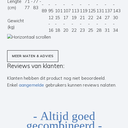
Lengte
71 -
77 -
-
-
-
-
-
-
-
-
-
-
-
(cm)
77
83
89
95
101
107
113
119
125
131
137
143
14
12
15
17
19
21
22
24
27
30
33
Gewicht
-
-
-
-
-
-
-
-
-
-
(kg)
16
18
20
22
23
25
28
31
34
37
MEER MATEN & ADVIES
Reviews van klanten:
Klanten hebben dit product nog niet beoordeeld.
Enkel
aangemelde
gebruikers kunnen reviews nalaten.
- Altijd goed
gecombineerd -