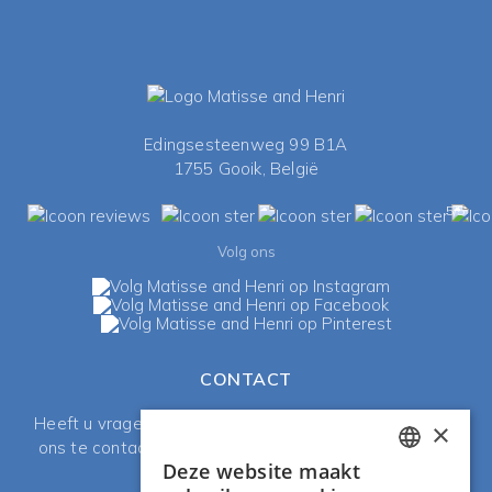
Edingsesteenweg 99 B1A
1755 Gooik, België
5/5
Volg ons
CONTACT
Heeft u vragen of enkele opmerkingen? Aarzel niet om
×
ons te contacteren, een mailtje te sturen of chat met
Deze website maakt
ons via de chatbot!
DUTCH