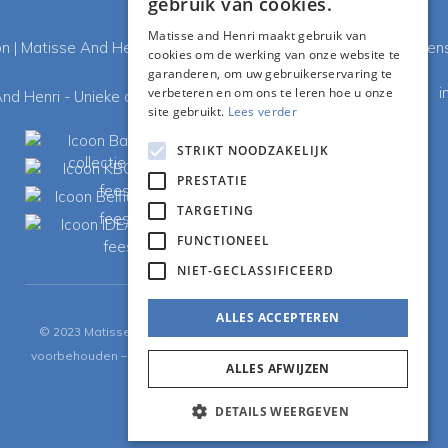
gebruik van cookies.
ENGLISH
Matisse and Henri maakt gebruik van
cookies om de werking van onze website te
garanderen, om uw gebruikerservaring te
i
verbeteren en om ons te leren hoe u onze
site gebruikt.
Lees verder
STRIKT NOODZAKELIJK
PRESTATIE
TARGETING
FUNCTIONEEL
NIET-GECLASSIFICEERD
ALLES ACCEPTEREN
©
2023
Matisse and Henri – BTW BE 0860 531 837 – Alle rechten
voorbehouden –
Algemene voorwaarden
–
Privacybeleid
–
Cookie
ALLES AFWIJZEN
policy
–
Disclaimer
DETAILS WEERGEVEN
Dev - lsDevign