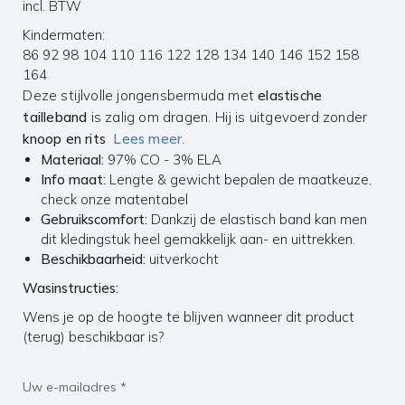
incl. BTW
Kindermaten:
86
92
98
104
110
116
122
128
134
140
146
152
158
164
Deze stijlvolle jongensbermuda met
elastische
tailleband
is zalig om dragen. Hij is uitgevoerd zonder
knoop en rits
Lees meer
.
Materiaal:
97% CO - 3% ELA
Info maat:
Lengte & gewicht bepalen de maatkeuze,
check onze
matentabel
Gebruikscomfort:
Dankzij de elastisch band kan men
dit kledingstuk heel gemakkelijk aan- en uittrekken.
Beschikbaarheid:
uitverkocht
Wasinstructies:
Wens je op de hoogte te blijven wanneer dit product
(terug) beschikbaar is?